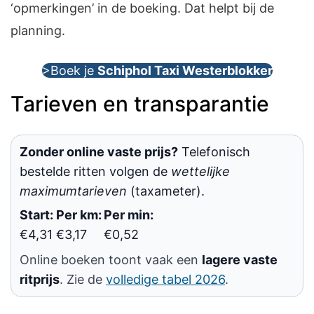
‘opmerkingen’ in de boeking. Dat helpt bij de
planning.
>Boek je
Schiphol Taxi Westerblokker
Tarieven en transparantie
Zonder online vaste prijs?
Telefonisch
bestelde ritten volgen de
wettelijke
maximumtarieven
(taxameter).
Start:
Per km:
Per min:
€4,31
€3,17
€0,52
Online boeken toont vaak een
lagere vaste
ritprijs
. Zie de
volledige tabel 2026
.