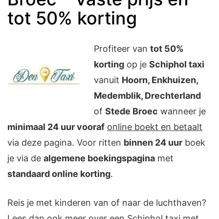
tot 50% korting
Profiteer van
tot 50%
korting
op je
Schiphol taxi
vanuit
Hoorn, Enkhuizen,
Medemblik, Drechterland
of
Stede Broec
wanneer je
minimaal 24 uur vooraf
online boekt en betaalt
via deze pagina. Voor ritten
binnen 24 uur
boek
je via de
algemene boekingspagina
met
standaard online korting
.
Reis je met kinderen van of naar de luchthaven?
Lees dan ook meer over een
Schiphol taxi met