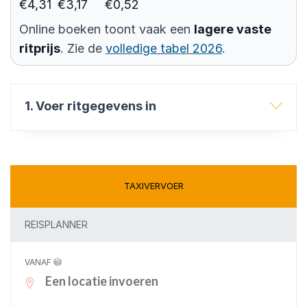
€4,31
€3,17
€0,52
Online boeken toont vaak een
lagere vaste
ritprijs
. Zie de
volledige tabel 2026
.
1. Voer ritgegevens in
TAXIVERVOER
REISPLANNER
VANAF