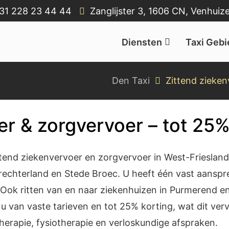
31 228 23 44 44
Zanglijster 3, 1606 CN, Venhuiz
Diensten
Taxi Geb
en & West-Friesland
Den Taxi
Zittend zieken
er & zorgvervoer – tot 25%
ttend ziekenvervoer en zorgvervoer in West-Friesland
echterland en Stede Broec. U heeft één vast aanspr
Ook ritten van en naar ziekenhuizen in Purmerend en 
 u van vaste tarieven en tot 25% korting, wat dit ve
therapie, fysiotherapie en verloskundige afspraken.