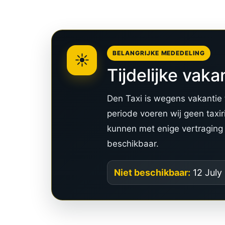
BELANGRIJKE MEDEDELING
☀️
Tijdelijke vaka
Den Taxi is wegens vakantie t
periode voeren wij geen taxir
kunnen met enige vertragin
beschikbaar.
Niet beschikbaar:
12 July