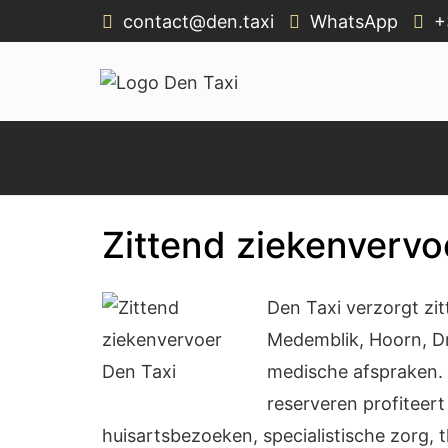
contact@den.taxi
WhatsApp
+
Den Taxi
Den Taxi – Snel een taxi bestellen in Venhuiz
Zittend ziekenvervo
Den Taxi verzorgt zi
Medemblik, Hoorn, Dr
medische afspraken. 
reserveren profiteert
huisartsbezoeken, specialistische zorg, 