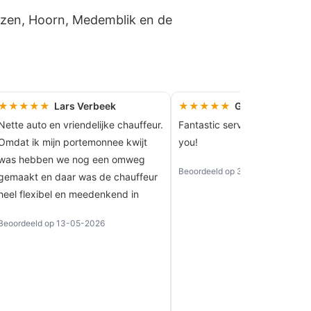
uizen, Hoorn, Medemblik en de
★★★★★
Lars Verbeek
★★★★★
Gabriella Bartha
Nette auto en vriendelijke chauffeur.
Fantastic service by Den! Th
Omdat ik mijn portemonnee kwijt
you!
was hebben we nog een omweg
Beoordeeld op 30-04-2026
gemaakt en daar was de chauffeur
heel flexibel en meedenkend in
Beoordeeld op 13-05-2026