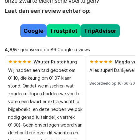
onze zwarte elektrische voertuigen?
Laat dan een review achter op:
Google
Trustpilot
TripAdvisor
4,8/5
· gebaseerd op 86 Google-reviews
★★★★★
Wouter Rustenburg
★★★★★
Magda van
Wij hadden een taxi geboekt om
Alles super! Dankjewel
01:10, die keurig om 01:07 klaar
Beoordeeld op 16-06-2026
stond. Omdat we misschien wat
zouden uitlopen hadden we van te
voren een kwartier extra wachttijd
bijgeboekt, en deze hebben we ook
nodig gehad (uiteindelijk vertrek
01:30). Geen onvertogen woord van
de chauffeur over dit wachten en