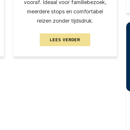
vooraf. Ideaal voor familiebezoek,
meerdere stops en comfortabel
reizen zonder tijdsdruk.
ABOUT
LEES VERDER
NIEUW:
TAXI
MET
CHAUFFEUR
PER
UUR
–
FLEXIBEL,
VERTROUWD
EN
ONTSPANNEN
OP