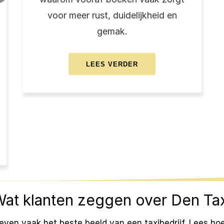
voor meer rust, duidelijkheid en
gemak.
ABOUT
LEES VERDER
5
VEELVOORKOMENDE
MISVERSTANDEN
OVER
TAXI’S
NAAR
SCHIPHOL
—
DE
FEITEN
at klanten zeggen over Den Ta
geven vaak het beste beeld van een taxibedrijf. Lees ho