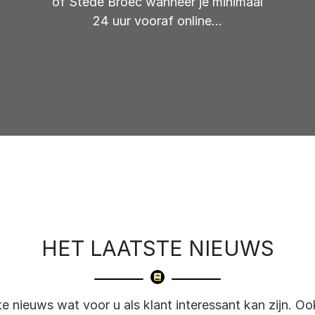
of Stede Broec wanneer je minimaal
24 uur vooraf online...
HET LAATSTE NIEUWS
te nieuws wat voor u als klant interessant kan zijn. O