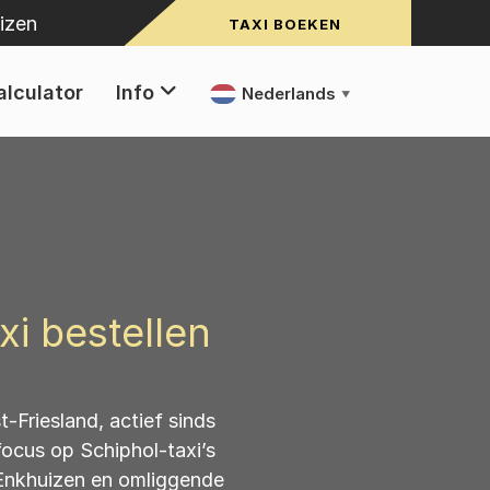
izen
TAXI BOEKEN
alculator
Info
Nederlands
▼
xi bestellen
-Friesland, actief sinds
focus op Schiphol-taxi’s
 Enkhuizen en omliggende