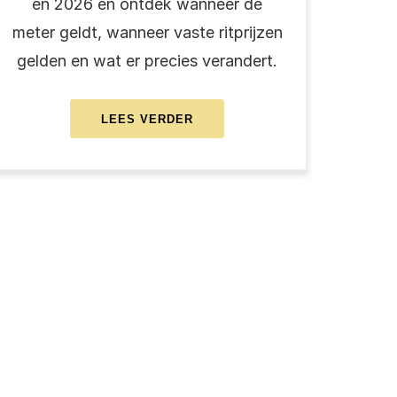
en 2026 en ontdek wanneer de
meter geldt, wanneer vaste ritprijzen
gelden en wat er precies verandert.
ABOUT
LEES VERDER
TAXI
TARIEVEN
2026:
WAT
VERANDERT
ER?