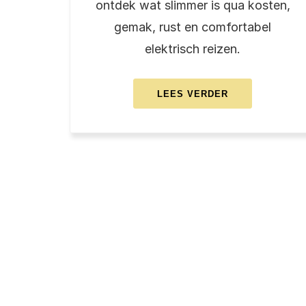
ontdek wat slimmer is qua kosten,
gemak, rust en comfortabel
elektrisch reizen.
ABOUT
LEES VERDER
PARKEREN
OP
SCHIPHOL
OF
TAXI
VANUIT
WEST-
FRIESLAND?