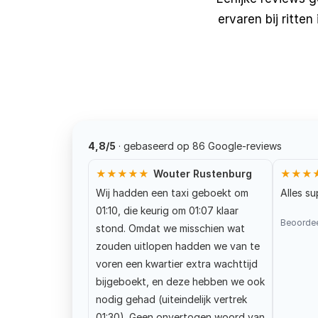
FRIESLAND
ervaren bij ritte
4,8/5
· gebaseerd op 86 Google-reviews
★★★★★
Wouter Rustenburg
★★★
Wij hadden een taxi geboekt om
Alles su
01:10, die keurig om 01:07 klaar
Beoorde
stond. Omdat we misschien wat
zouden uitlopen hadden we van te
voren een kwartier extra wachttijd
bijgeboekt, en deze hebben we ook
nodig gehad (uiteindelijk vertrek
01:30). Geen onvertogen woord van