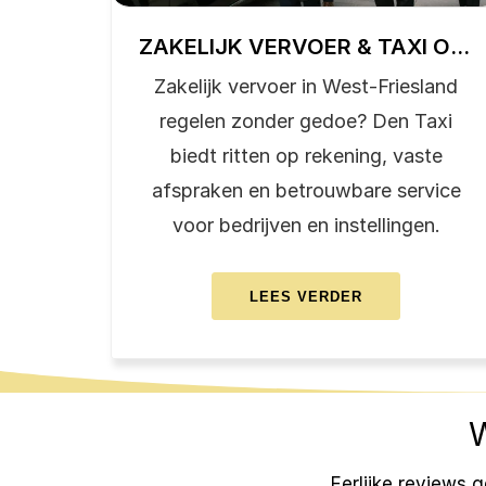
ZAKELIJK VERVOER & TAXI OP REKENING WEST-FRIESLAND
Zakelijk vervoer in West-Friesland
regelen zonder gedoe? Den Taxi
biedt ritten op rekening, vaste
afspraken en betrouwbare service
voor bedrijven en instellingen.
ABOUT
LEES VERDER
ZAKELIJK
VERVOER
&
TAXI
W
OP
REKENING
WEST-
Eerlijke reviews 