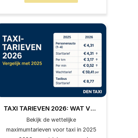
TAXI
VAN
WEST-
FRIESLAND
NAAR
SCHIPHOL
&
ANDERE
LUCHTHAVENS
–
VASTE
PRIJS
EN
TOT
50%
TAXI TARIEVEN 2026: WAT VERANDERT ER?
KORTING
Bekijk de wettelijke
maximumtarieven voor taxi in 2025